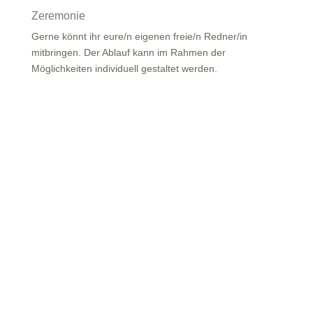
Zeremonie
Gerne könnt ihr eure/n eigenen freie/n Redner/in
mitbringen. Der Ablauf kann im Rahmen der
Möglichkeiten individuell gestaltet werden.
Es wird perfekt werden!
Lass uns deinen
magischen Tag gestalten!